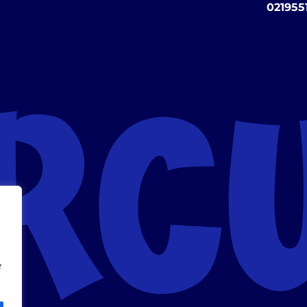
021955
e