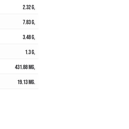
2.32 G,
7.83 G,
I
3.48 G,
1.3 G,
431.88 MG,
19.13 MG.