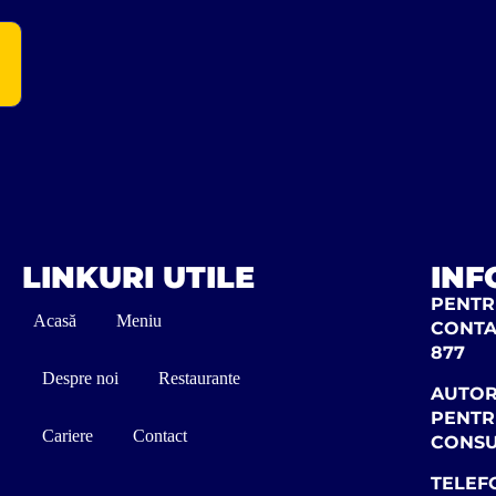
LINKURI UTILE
INF
PENTRU
Acasă
Meniu
CONTA
877
Despre noi
Restaurante
AUTOR
PENTR
Cariere
Contact
CONS
TELEF