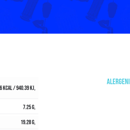
ALERGENI
6 KCAL / 940.39 KJ,
7.25 G,
19.28 G,