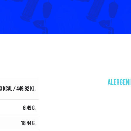
ALERGENI
3 KCAL / 449.92 KJ,
6.49 G,
18.44 G,