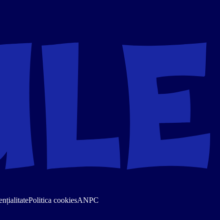
nțialitate
Politica cookies
ANPC