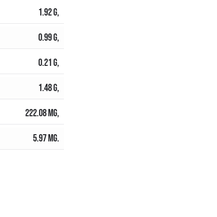
1.92 G,
0.99 G,
I
0.21 G,
1.48 G,
222.08 MG,
5.97 MG.