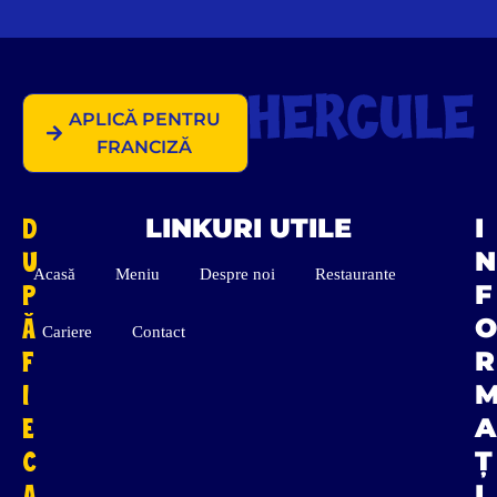
APLICĂ PENTRU
FRANCIZĂ
D
LINKURI UTILE
I
U
N
Acasă
Meniu
Despre noi
Restaurante
P
F
Ă
O
Cariere
Contact
F
R
I
E
A
C
Ț
A
I