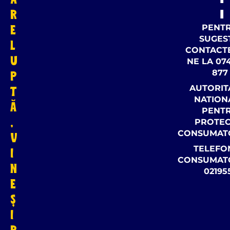
R
I
E
PENT
SUGEST
L
CONTACT
U
NE LA 074
877
P
AUTORIT
T
NATION
Ă
PENT
,
PROTEC
CONSUMAT
V
TELEFO
I
CONSUMAT
N
02195
E
Ș
I
R