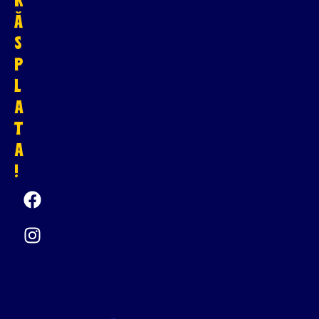
Ă
S
P
L
A
T
A
!